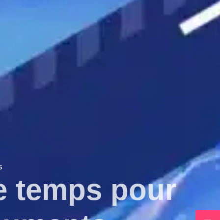
s
e temps pour