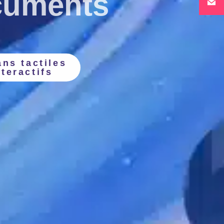
cuments
ans tactiles
nteractifs