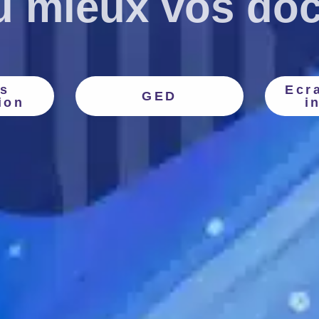
au mieux vos do
s
Ecr
GED
ion
i