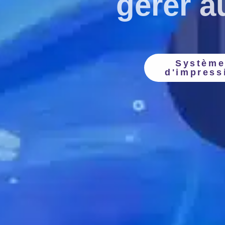
gérer 
Système
d'impress