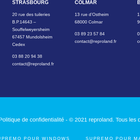
STRASBOURG
COLMAR
20 rue des tuileries
13 rue d’Ostheim
1
B.P.14643 –
68000 Colmar
9
Souffelweyersheim
03 89 23 57 84
0
67457 Mundolsheim
contact@reproland.fr
c
Cedex
03 88 20 94 38
contact@reproland.fr
Politique de confidentialité
- © 2021 reproland. Tous les d
UPREMO POUR WINDOWS
SUPREMO POUR M