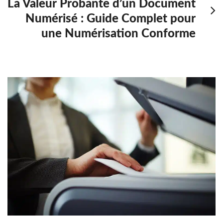
La Valeur Probante d’un Document
Numérisé : Guide Complet pour
une Numérisation Conforme
A
r
t
i
c
l
e
s